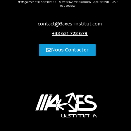
N° d’agrément : 32 59 11875 59 – Siret : 53482938700016 – Ape : 8559B – UAI :
0596938W
contact@3axes-institut.com
+33 621 723 679
Nous Contacter