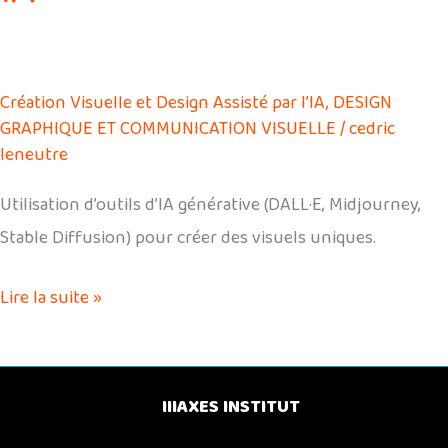
Création Visuelle et Design Assisté par l’IA
,
DESIGN
GRAPHIQUE ET COMMUNICATION VISUELLE
/
cedric
leneutre
Utilisation d’outils d’IA générative (DALL·E, Midjourney,
Stable Diffusion) pour créer des visuels uniques.
Lire la suite »
IIIAXES INSTITUT