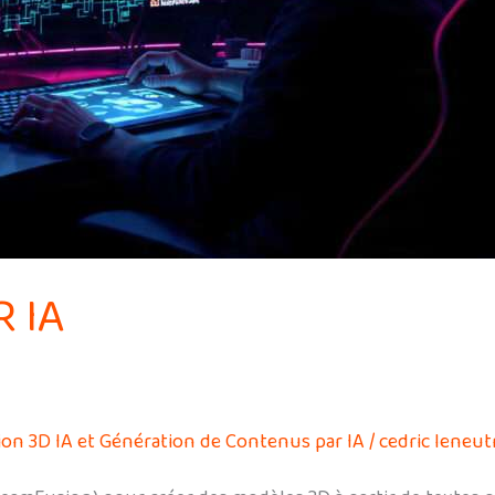
R IA
ion 3D IA et Génération de Contenus par IA
/
cedric leneut