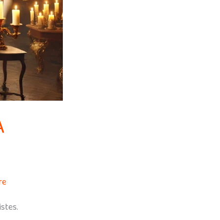
A
re
stes.