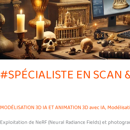
#SPÉCIALISTE EN SCAN 
MODÉLISATION 3D IA ET ANIMATION 3D avec IA
,
Modélisat
Exploitation de NeRF (Neural Radiance Fields) et photogra