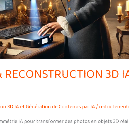
& RECONSTRUCTION 3D I
ion 3D IA et Génération de Contenus par IA
/
cedric leneut
mmétrie IA pour transformer des photos en objets 3D réali