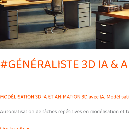
#GÉNÉRALISTE 3D IA &
MODÉLISATION 3D IA ET ANIMATION 3D avec IA
,
Modélisat
Automatisation de tâches répétitives en modélisation et t
Lire la suite »