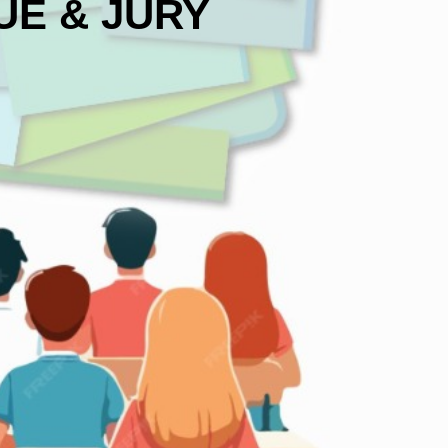
UE & JURY