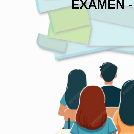
EXAMEN -