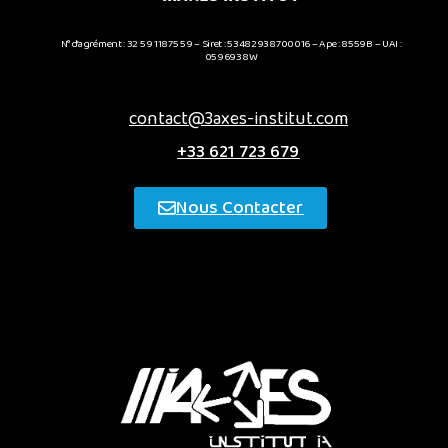
N° d’agrément : 32 59 11875 59 – Siret : 53482938700016 – Ape : 8559B – UAI :
0596938W
contact@3axes-institut.com
+33 621 723 679
Nous Contacter