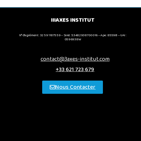
IIIAXES INSTITUT
N° d’agrément : 32 59 11875 59 – Siret : 53482938700016 – Ape : 8559B – UAI :
0596938W
contact@3axes-institut.com
+33 621 723 679
Nous Contacter