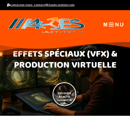
Aller
contactez-nous : contact@3axes-institut.com
au
contenu
EFFETS SPÉCIAUX (VFX) &
PRODUCTION VIRTUELLE