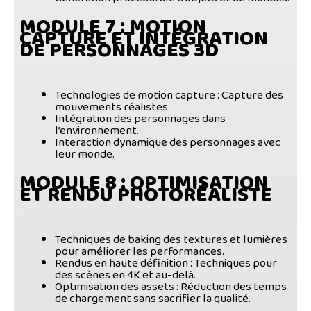
MODULE 7
: MOTION
CAPTURE ET INTÉGRATION
DE PERSONNAGES 3D
.
Technologies de motion capture
: Capture des
mouvements réalistes.
Intégration des personnages dans
l’environnement
.
Interaction dynamique des personnages avec
leur monde
.
MODULE 8
: OPTIMISATION
ET RENDU PHOTORÉALISTE
.
Techniques de baking des textures et lumières
pour améliorer les performances.
Rendus en haute définition
: Techniques pour
des scènes en 4K et au-delà.
Optimisation des assets
: Réduction des temps
de chargement sans sacrifier la qualité.