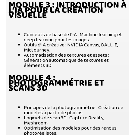
MODULE 3
: INTRODUCTION À
L’IA POUR LA CRÉATION
VISUELLE
.
Concepts de base de l’IA
: Machine learning et
deep learning pour les images.
Outils d’IA créative
: NVIDIA Canvas, DALL-E,
MidJourney.
Automatisation des textures et assets
:
Génération automatique de textures et
éléments 3D.
MODULE 4
:
PHOTOGRAMMÉTRIE ET
SCANS 3D
.
Principes de la photogrammétrie
: Création de
modèles à partir de photos.
Logiciels de scan 3D
: Capture Reality,
Meshroom.
Optimisation des modèles pour des rendus
photoréalistes.