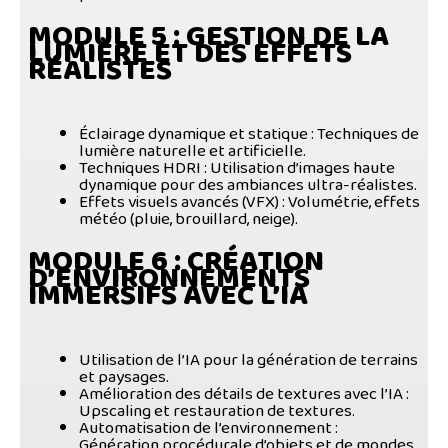
MODULE 5
: GESTION DE LA
LUMIÈRE ET DES EFFETS
RÉALISTES
.
Éclairage dynamique et statique
: Techniques de
lumière naturelle et artificielle.
Techniques HDRI
: Utilisation d’images haute
dynamique pour des ambiances ultra-réalistes.
Effets visuels avancés (VFX)
: Volumétrie, effets
météo (pluie, brouillard, neige).
MODULE 6
: CRÉATION
D’ENVIRONNEMENTS
IMMERSIFS AVEC L’IA
.
Utilisation de l’IA pour la génération de terrains
et paysages
.
Amélioration des détails de textures avec l’IA
:
Upscaling et restauration de textures.
Automatisation de l’environnement
:
Génération procédurale d’objets et de mondes.