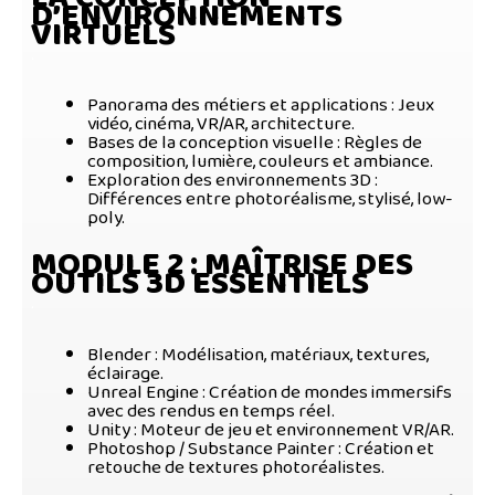
D’ENVIRONNEMENTS
VIRTUELS
.
Panorama des métiers et applications
: Jeux
vidéo, cinéma, VR/AR, architecture.
Bases de la conception visuelle
: Règles de
composition, lumière, couleurs et ambiance.
Exploration des environnements 3D
:
Différences entre photoréalisme, stylisé, low-
poly.
MODULE 2
: MAÎTRISE DES
OUTILS 3D ESSENTIELS
.
Blender
: Modélisation, matériaux, textures,
éclairage.
Unreal Engine
: Création de mondes immersifs
avec des rendus en temps réel.
Unity
: Moteur de jeu et environnement VR/AR.
Photoshop / Substance Painter
: Création et
retouche de textures photoréalistes.