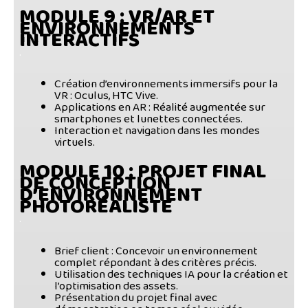
MODULE 9
: VR/AR ET
ENVIRONNEMENTS
INTERACTIFS
.
Création d’environnements immersifs pour la
VR
: Oculus, HTC Vive.
Applications en AR
: Réalité augmentée sur
smartphones et lunettes connectées.
Interaction et navigation dans les mondes
virtuels
.
MODULE 10
: PROJET FINAL
DE CONCEPTION
D’ENVIRONNEMENT
PHOTORÉALISTE
.
Brief client
: Concevoir un environnement
complet répondant à des critères précis.
Utilisation des techniques IA
pour la création et
l’optimisation des assets.
Présentation du projet final
avec