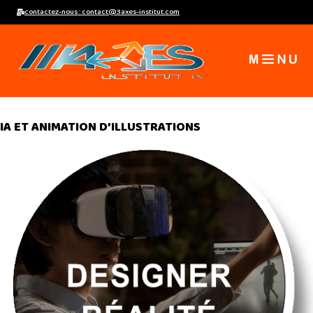
Aller
contactez-nous : contact@3axes-institut.com
au
contenu
IA ET ANIMATION D’ILLUSTRATIONS